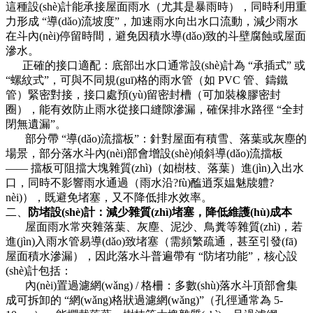
這種設(shè)計能承接屋面雨水（尤其是暴雨時），同時利用重
力形成 “導(dǎo)流坡度”，加速雨水向出水口流動，減少雨水
在斗內(nèi)停留時間，避免因積水導(dǎo)致的斗壁腐蝕或屋面
滲水。
正確的接口適配：底部出水口通常設(shè)計為 “承插式” 或
“螺紋式”，可與不同規(guī)格的雨水管（如 PVC 管、鑄鐵
管）緊密對接，接口處預(yù)留密封槽（可加裝橡膠密封
圈），能有效防止雨水從接口縫隙滲漏，確保排水路徑 “全封
閉無遺漏”。
部分帶 “導(dǎo)流擋板”：針對屋面有積雪、落葉或灰塵的
場景，部分落水斗內(nèi)部會增設(shè)傾斜導(dǎo)流擋板
—— 擋板可阻擋大塊雜質(zhì)（如樹枝、落葉）進(jìn)入出水
口，同時不影響雨水通過（雨水沿?fù)醢逍泵媪魅牍軆?
nèi)），既避免堵塞，又不降低排水效率。
二、
防堵設(shè)計：減少雜質(zhì)堵塞，降低維護(hù)成本
屋面雨水常夾雜落葉、灰塵、泥沙、鳥糞等雜質(zhì)，若
進(jìn)入雨水管易導(dǎo)致堵塞（需頻繁疏通，甚至引發(fā)
屋面積水滲漏），因此落水斗普遍帶有 “防堵功能”，核心設
(shè)計包括：
內(nèi)置過濾網(wǎng) / 格柵：多數(shù)落水斗頂部會集
成可拆卸的 “網(wǎng)格狀過濾網(wǎng)”（孔徑通常為 5-