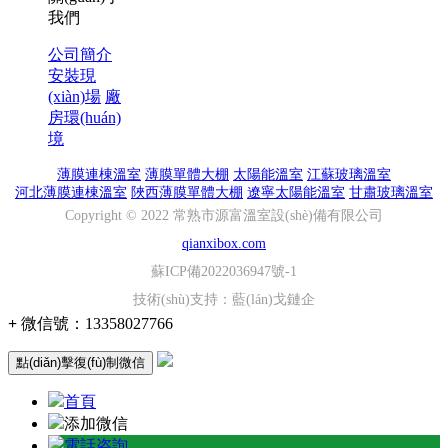
我們
公司簡介
安裝現
(xiàn)場
廠
房環(huán)
境
薄膜連棟溫室
薄膜單體大棚
太陽能溫室
江蘇玻璃溫室
河北薄膜連棟溫室
陜西薄膜單體大棚
遼寧太陽能溫室
甘肅玻璃溫室
Copyright © 2022 常熟市源富溫室設(shè)備有限公司
qianxibox.com
蘇ICP備2022036947號-1
技術(shù)支持：
藍(lán)戈鏈企
+
微信號：
13358027766
點(diǎn)擊復(fù)制微信
首頁
添加微信
電話咨詢