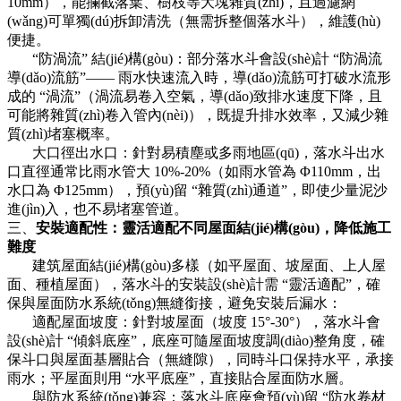
10mm），能攔截落葉、樹枝等大塊雜質(zhì)，且過濾網
(wǎng)可單獨(dú)拆卸清洗（無需拆整個落水斗），維護(hù)
便捷。
“防渦流” 結(jié)構(gòu)：部分落水斗會設(shè)計 “防渦流
導(dǎo)流筋”—— 雨水快速流入時，導(dǎo)流筋可打破水流形
成的 “渦流”（渦流易卷入空氣，導(dǎo)致排水速度下降，且
可能將雜質(zhì)卷入管內(nèi)），既提升排水效率，又減少雜
質(zhì)堵塞概率。
大口徑出水口：針對易積塵或多雨地區(qū)，落水斗出水
口直徑通常比雨水管大 10%-20%（如雨水管為 Φ110mm，出
水口為 Φ125mm），預(yù)留 “雜質(zhì)通道”，即使少量泥沙
進(jìn)入，也不易堵塞管道。
三、
安裝適配性：靈活適配不同屋面結(jié)構(gòu)，降低施工
難度
建筑屋面結(jié)構(gòu)多樣（如平屋面、坡屋面、上人屋
面、種植屋面），落水斗的安裝設(shè)計需 “靈活適配”，確
保與屋面防水系統(tǒng)無縫銜接，避免安裝后漏水：
適配屋面坡度：針對坡屋面（坡度 15°-30°），落水斗會
設(shè)計 “傾斜底座”，底座可隨屋面坡度調(diào)整角度，確
保斗口與屋面基層貼合（無縫隙），同時斗口保持水平，承接
雨水；平屋面則用 “水平底座”，直接貼合屋面防水層。
與防水系統(tǒng)兼容：落水斗底座會預(yù)留 “防水卷材