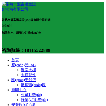
常熟市源富溫室設(shè)備有限公司官網
(wǎng)！
誠信為本、服務(wù)當(dāng)先
咨詢熱線：
18115522888
首頁
產(chǎn)品中心
溫室大棚
大棚配件
關(guān)于我們
廠房環(huán)境
新聞中心
公司動態(tài)
行業(yè)動態(tài)
安裝現(xiàn)場