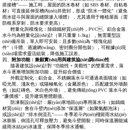
搭接槽”—— 施工時，屋面的防水卷材（如 SBS 卷材、自粘卷
材）可直接延伸至槽內(nèi)并密封，形成 “防水一體化”（避免
雨水從斗與屋面的縫隙滲入墻體），尤其適用于種植屋面（需
防根系穿刺，防水要求更高）。
輕量化與模塊化：除鑄鐵材質(zhì)外，PVC、鋁合金落
水斗均為輕量化設(shè)計（單只重量 1-3kg），無需重型設
(shè)備吊裝，單人即可安裝；且多數(shù)為 “模塊化組
件”（斗體、過濾網(wǎng)、密封圈分開包裝），可根據(jù)現
(xiàn)場需求靈活組裝，降低施工誤差。
四、
附加功能：兼顧實(shí)用與建筑協(xié)調(diào)性
隨著建筑設(shè)計對 “功能性 + 美觀性” 的雙重需求，落
水斗逐漸增加附加功能，提升綜合價值：
外觀定制化：鋁合金、不銹鋼落水斗可通過表面噴涂（如
啞光黑、淺灰色）或陽極氧化（金屬原色），匹配建筑外墻顏
色（如紅磚色、米白色外墻），避免傳統(tǒng) PVC 落水斗的
“廉價感”，提升建筑整體顏值。
防凍裂設(shè)計：嚴(yán)寒地區(qū)專用落水斗（如鑄鐵
材質(zhì)）會在斗壁內(nèi)添加 “保溫層”（如聚氨酯泡沫），
或設(shè)計 “排水倒流孔”—— 冬季若斗內(nèi)殘留雨水結(jié)
冰膨脹，倒流孔可釋放壓力，避免斗壁開裂；同時保溫層能減
緩雨水結(jié)冰速度，保障冬季排水通暢。